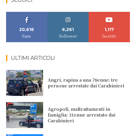
SEGUICI
20,616
6,261
1,117
Fans
Follower
Iscritti
ULTIMI ARTICOLI
Angri, rapina a una 78enne: tre
persone arrestate dai Carabinieri
Agropoli, maltrattamenti in
famiglia: 31enne arrestato dai
Carabinieri