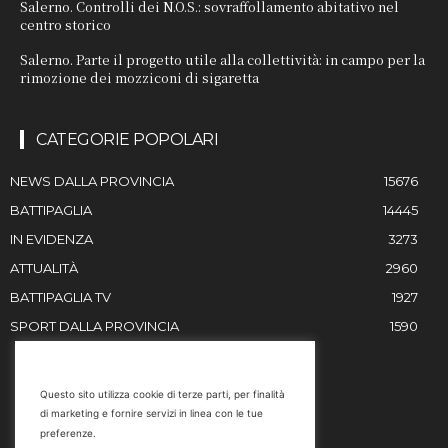
Salerno. Controlli dei N.O.S.: sovraffollamento abitativo nel
centro storico
Salerno. Parte il progetto utile alla collettività: in campo per la
rimozione dei mozziconi di sigaretta
CATEGORIE POPOLARI
NEWS DALLA PROVINCIA
15676
BATTIPAGLIA
14445
IN EVIDENZA
3273
ATTUALITÀ
2960
BATTIPAGLIA TV
1927
SPORT DALLA PROVINCIA
1590
RESTIAMO IN CONTATTO
Questo sito utilizza cookie di terze parti, per finalità
di marketing e fornire servizi in linea con le tue
Email
preferenze.