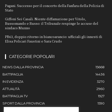
Pagani. Successo per il concerto della Fanfara della Polizia di
Stato
Giffoni Sei Casali. Niente diffamazione per Vitolo,
Russomando e Russo: il Tribunale respinge le accuse del
sindaco Munno
PB63, doppio ritorno in biancoarancio: ufficiali gli innesti di
Elisa Policari Faustini e Sara Crudo
CATEGORIE POPOLARI
NEWS DALLA PROVINCIA
15668
BATTIPAGLIA
14436
IN EVIDENZA
3270
ATTUALITÀ
2960
BATTIPAGLIA TV
1927
SPORT DALLA PROVINCIA
1590