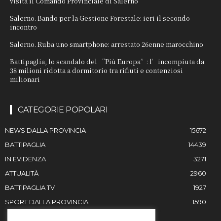
visita il Comando Provinciale di Salerno
Salerno. Bando per la Gestione Forestale: ieri il secondo
incontro
Salerno. Ruba uno smartphone: arrestato 26enne marocchino
Battipaglia, lo scandalo del “Più Europa”: l’incompiuta da
38 milioni ridotta a dormitorio tra rifiuti e contenziosi
milionari
CATEGORIE POPOLARI
NEWS DALLA PROVINCIA
15672
BATTIPAGLIA
14439
IN EVIDENZA
3271
ATTUALITÀ
2960
BATTIPAGLIA TV
1927
SPORT DALLA PROVINCIA
1590