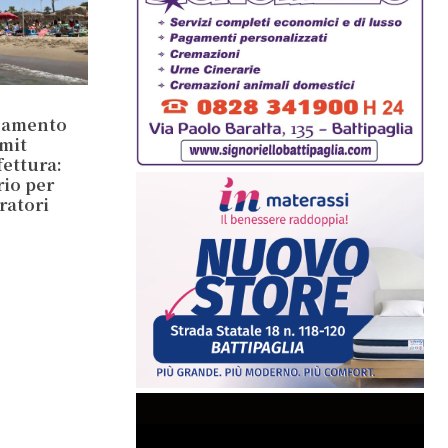
inamento
mit
ettura:
rio per
ratori