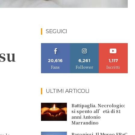
SEGUICI
 su
20,616
6,261
1,117
Fans
Follower
Iscritti
ULTIMI ARTICOLI
Battipaglia. Necrologio:
si spento all’età di 81
anni Antonio
Marrandino
Baronissi. Il Museo FRaC