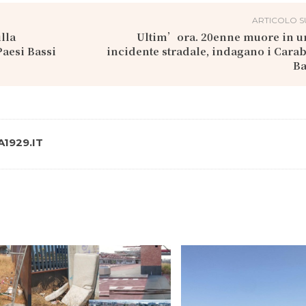
ARTICOLO S
lla
Ultim’ora. 20enne muore in un
aesi Bassi
incidente stradale, indagano i Carab
Ba
1929.IT