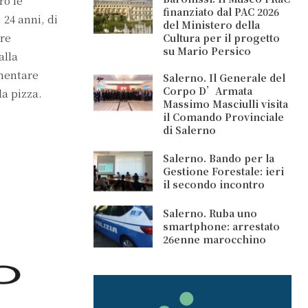
ro le
finanziato dal PAC 2026
 24 anni, di
del Ministero della
ere
Cultura per il progetto
su Mario Persico
alla
umentare
Salerno. Il Generale del
Corpo D’Armata
la pizza.
Massimo Masciulli visita
il Comando Provinciale
di Salerno
Salerno. Bando per la
Gestione Forestale: ieri
il secondo incontro
Salerno. Ruba uno
smartphone: arrestato
26enne marocchino