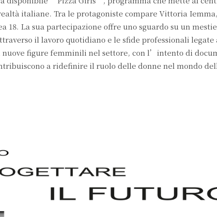
rà disponibile “Pizza Girls”, programma che mette al cent
 realtà italiane. Tra le protagoniste compare Vittoria Iemma,
ea 18. La sua partecipazione offre uno sguardo su un mesti
raverso il lavoro quotidiano e le sfide professionali legate 
 di nuove figure femminili nel settore, con l’intento di doc
ntribuiscono a ridefinire il ruolo delle donne nel mondo del