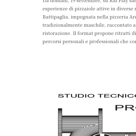
Da domani, 19 settembre, su Rai Play sa
esperienze di pizzaiole attive in diverse
Battipaglia, impegnata nella pizzeria Ar
tradizionalmente maschile, raccontato att
ristorazione. Il format propone ritratti
percorsi personali e professionali che co