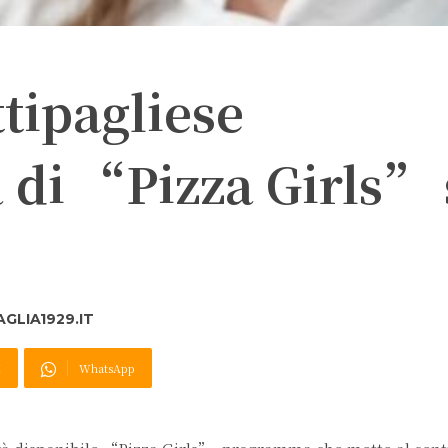
ttipagliese
 di “Pizza Girls”
GLIA1929.IT
X
WhatsApp