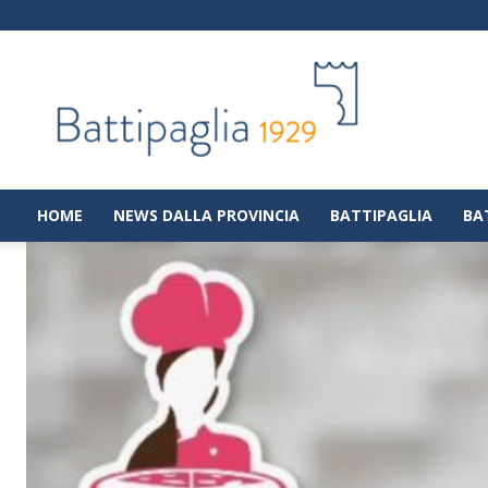
Battipaglia
1929
|
Notizie
dalla
città
di
HOME
NEWS DALLA PROVINCIA
BATTIPAGLIA
BA
Battipaglia