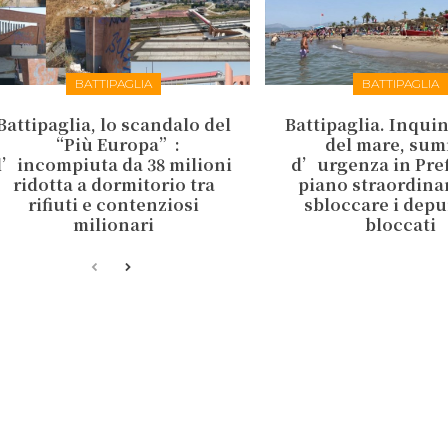
BATTIPAGLIA
BATTIPAGLIA
Battipaglia, lo scandalo del
Battipaglia. Inqu
“Più Europa”:
del mare, sum
l’incompiuta da 38 milioni
d’urgenza in Pref
ridotta a dormitorio tra
piano straordina
rifiuti e contenziosi
sbloccare i depu
milionari
bloccati