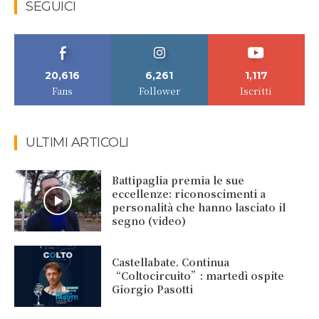
SEGUICI
20,616
6,261
1,117
Fans
Follower
Iscritti
ULTIMI ARTICOLI
Battipaglia premia le sue
eccellenze: riconoscimenti a
personalità che hanno lasciato il
segno (video)
Castellabate. Continua
“Coltocircuito”: martedì ospite
Giorgio Pasotti