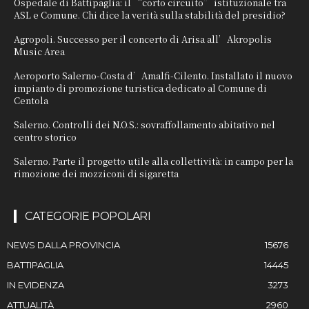
Ospedale di Battipaglia: il “corto circuito” istituzionale tra
ASL e Comune. Chi dice la verità sulla stabilità del presidio?
Agropoli. Successo per il concerto di Arisa all’Akropolis
Music Area
Aeroporto Salerno-Costa d’Amalfi-Cilento. Installato il nuovo
impianto di promozione turistica dedicato al Comune di
Centola
Salerno. Controlli dei N.O.S.: sovraffollamento abitativo nel
centro storico
Salerno. Parte il progetto utile alla collettività: in campo per la
rimozione dei mozziconi di sigaretta
CATEGORIE POPOLARI
NEWS DALLA PROVINCIA
15676
BATTIPAGLIA
14445
IN EVIDENZA
3273
ATTUALITÀ
2960