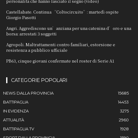
personalità che hanno lasciato il segno (video)
Castellabate. Continua “Coltocircuito”: martedì ospite
Giorgio Pasotti
Angri. Aggrediscono un’anziana per una catenina d’oro e una
borsa: arrestati 3 soggetti
Agropoli. Maltrattamenti contro familiari, estorsione e
resistenza a pubblico ufficiale
PB63, cinque giovani confermate nel roster di Serie A1
CATEGORIE POPOLARI
NEWS DALLA PROVINCIA
15685
BATTIPAGLIA
14453
IN EVIDENZA
3275
ATTUALITÀ
2960
BATTIPAGLIA TV
1928
SPORT DALLA PROVINCIA
1590