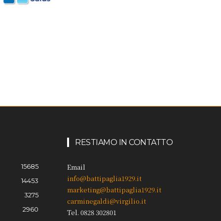
RESTIAMO IN CONTATTO
15685
Email
info@battipaglia1929.it
14453
marketing@battipaglia1929.it
3275
carminegaldi@virgilio.it
2960
Tel. 0828 302801