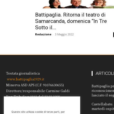
Battipaglia. Ritorna il teatro di
Samarcanda, domenica “In Tre
Sotto il...
Redazione
-
3 Maggio 2022
Testata giornalistica
ARTICOL
www.battipaglia1929.it
Minerva ASD APS (C.F. 91076630655)
Battipaglia p
riconosciment
Direttore/responsabile Carmine Galdi
lasciato il se
Reg. Trib. Sa n.1041 del 22.02.1999.
Castellabate
martedì ospit
Questo sito utilizza cookie di terze parti, per