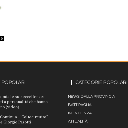
0
I POPOLARI
CATEGORIE POPOLARI
remia le sue eccellenze:
NEWS DALLA PROVINCIA
i a personalità che hanno
BATTIPAGLIA
gno (video)
IN EVIDENZA
. Continua “Coltocircuito”:
ATTUALITÀ
e Giorgio Pasotti