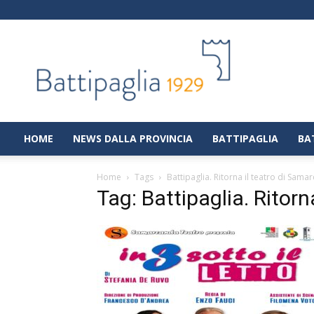
Battipaglia
1929
|
Notizie
dalla
città
di
HOME
NEWS DALLA PROVINCIA
BATTIPAGLIA
BA
Battipaglia
Home
Tags
Battipaglia. Ritorna il teatro di Sama
Tag: Battipaglia. Ritor