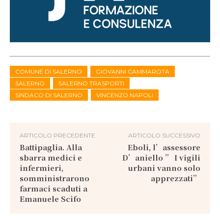
COMUNE DI SALERNO
GIOVANNI CAMMAROTA
SALERNO
SALERNO TRASPORTI
SINDACO DI SALERNO
VINCENZO NAPOLI
ARTICOLO PRECEDENTE
ARTICOLO SUCCESSIVO
Battipaglia. Alla
Eboli, l’assessore
sbarra medici e
D’aniello ” I vigili
infermieri,
urbani vanno solo
somministrarono
apprezzati”
farmaci scaduti a
Emanuele Scifo