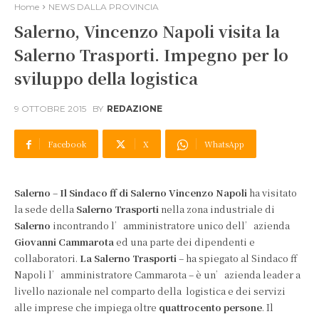
Home
NEWS DALLA PROVINCIA
Salerno, Vincenzo Napoli visita la
Salerno Trasporti. Impegno per lo
sviluppo della logistica
9 OTTOBRE 2015
BY
REDAZIONE
Facebook
X
WhatsApp
Salerno
–
Il Sindaco ff di Salerno Vincenzo Napoli
ha visitato
la sede della
Salerno Trasporti
nella zona industriale di
Salerno
incontrando l’amministratore unico dell’azienda
Giovanni Cammarota
ed una parte dei dipendenti e
collaboratori.
La Salerno Trasporti
– ha spiegato al Sindaco ff
Napoli l’amministratore Cammarota – è un’azienda leader a
livello nazionale nel comparto della logistica e dei servizi
alle imprese che impiega oltre
quattrocento persone
. Il