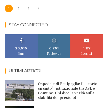
1
2
3
STAY CONNECTED
20,616
6,261
1,117
Fans
Follower
Iscritti
ULTIMI ARTICOLI
Ospedale di Battipaglia: il “corto
circuito” istituzionale tra ASL e
Comune. Chi dice la verità sulla
stabilità del presidio?