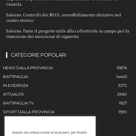
Centola
Salerno. Controlli dei N.O.S.: sovraffollamento abitativo nel
centro storico
Salerno. Parte il progetto utile alla collettività: in campo per la
rimozione dei mozziconi di sigaretta
CATEGORIE POPOLARI
NEWS DALLA PROVINCIA
15676
BATTIPAGLIA
14445
IN EVIDENZA
3273
ATTUALITÀ
2960
BATTIPAGLIA TV
1927
SPORT DALLA PROVINCIA
1590
RESTIAMO IN CONTATTO
Questo sito utilizza cookie di terze parti, per finalità