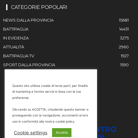
CATEGORIE POPOLARI
NEWS DALLA PROVINCIA
15681
BATTIPAGLIA
14451
IN EVIDENZA
3275
ATTUALITÀ
2960
BATTIPAGLIA TV
1927
SPORT DALLA PROVINCIA
1590
RESTIAMO IN CONTATTO
Questo sito utilizza cookie di terze parti, per finalità
di marketing e fornire servizi in linea con le tue
Email
preferenze.
info@battipaglia1929.it
Cliccando su ACCETTA, chiudendo questo banner o
marketing@battipaglia1929.it
proseguendo con la navigazione, acconsenti al loro
carminegaldi@virgilio.it
uso in conformità alla nostra cookie policy.
Tel. 0828 302801
Cookie settings
Accetta