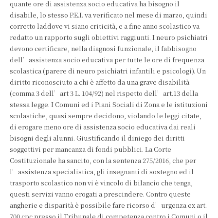
quante ore di assistenza socio educativa ha bisogno il
disabile, lo stesso P.E.I. va verificato nel mese di marzo, quindi
corretto laddove vi siano criticità, e a fine anno scolastico va
redatto un rapporto sugli obiettivi raggiunti. I neuro psichiatri
devono certificare, nella diagnosi funzionale, il fabbisogno
dell’assistenza socio educativa per tutte le ore di frequenza
scolastica (parere di neuro psichiatri infantili e psicologi). Un
diritto riconosciuto a chi è affetto da una grave disabilità
(comma 3 dell’art 3 L. 104/92) nel rispetto dell’art.13 della
stessa legge. I Comuni ed i Piani Sociali di Zona e le istituzioni
scolastiche, quasi sempre decidono, violando le leggi citate,
di erogare meno ore di assistenza socio educativa dai reali
bisogni degli alunni. Giustificando il diniego dei diritti
soggettivi per mancanza di fondi pubblici. La Corte
Costituzionale ha sancito, con la sentenza 275/2016, che per
l’assistenza specialistica, gli insegnanti di sostegno ed il
trasporto scolastico non vi è vincolo di bilancio che tenga,
questi servizi vanno erogati a prescindere. Contro queste
angherie e disparità è possibile fare ricorso d’urgenza ex art.
700 cpc presso il Tribunale di competenza contro i Comuni o il