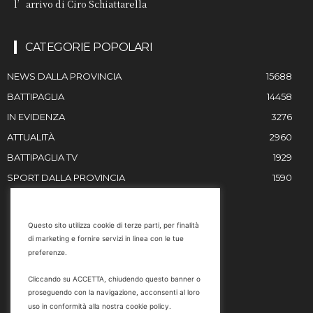
l’arrivo di Ciro Schiattarella
CATEGORIE POPOLARI
NEWS DALLA PROVINCIA
15688
BATTIPAGLIA
14458
IN EVIDENZA
3276
ATTUALITÀ
2960
BATTIPAGLIA TV
1929
SPORT DALLA PROVINCIA
1590
RESTIAMO IN CONTATTO
Questo sito utilizza cookie di terze parti, per finalità
di marketing e fornire servizi in linea con le tue
Email
preferenze.
info@battipaglia1929.it
Cliccando su ACCETTA, chiudendo questo banner o
marketing@battipaglia1929.it
proseguendo con la navigazione, acconsenti al loro
carminegaldi@virgilio.it
uso in conformità alla nostra cookie policy.