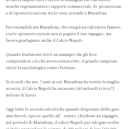
nonchè regolamentava i rapporti commerciali, di promozione
e di sponsorizzazione tra le varie aziende e Maradona.
Per esemplificare Maradona, che era già un calciatore famoso,
con le sponsorizzazioni non si pagava il suo ingaggio, ma
faceva guadagnare anche il Calcio Napoli.
Quando finalmente trovò un manager che gli fece
comprendere ciò che aveva sottoscritto, il grande campione
iniziò la sua battaglia contro Ferlaino.
Si ricordi che nei 7 anni in cui Maradona ha vestito la maglia
azzurra, il Calcio Napoli ha incassato 140 miliardi (circa 72
milioni di Euro).
Oggi tutte le società calcistiche quando disputano delle gare
amichevoli, specie quelle all’estero, chiedono un ingaggio;
nel periodo di Maradona, il calcio Napoli per tali gare svolte
in Italia pretendeva la somma di 200 milioni di lire (103.000