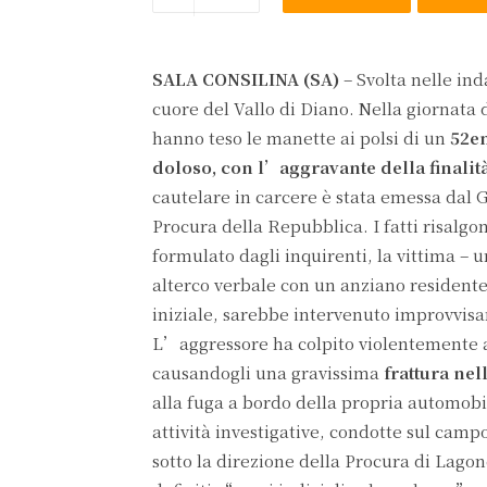
SALA CONSILINA (SA)
– Svolta nelle ind
cuore del Vallo di Diano. Nella giornata d
hanno teso le manette ai polsi di un
52en
doloso, con l’aggravante della finalit
cautelare in carcere è stata emessa dal G
Procura della Repubblica. I fatti risalg
formulato dagli inquirenti, la vittima – 
alterco verbale con un anziano residente 
iniziale, sarebbe intervenuto improvvisa
L’aggressore ha colpito violentemente al
causandogli una gravissima
frattura nel
alla fuga a bordo della propria automob
attività investigative, condotte sul cam
sotto la direzione della Procura di Lago