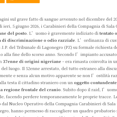
agini sul grave fatto di sangue avvenuto nel dicembre del 2
i ieri, 5 giugno 2026, i Carabinieri della Compagnia di Sala 
ne del posto
. L’uomo è gravemente indiziato di
tentato 
à di discriminazione o odio razziale
. L’ordinanza di cus
.I.P. del Tribunale di Lagonegro (PZ) su formale richiesta de
ono alla fine dello scorso anno. Secondo l’impianto accusato
un
37enne di origini nigeriane
– era rimasta coinvolta in u
del luogo. Il 52enne arrestato, del tutto estraneo alla disc
mente e senza alcun motivo apparente se non l’ostilità raz
la testa il cittadino straniero con un
oggetto contundente
la regione frontale del cranio
. Subito dopo il raid, l’uomo
ile, facendo perdere temporaneamente le proprie tracce. L
po dal Nucleo Operativo della Compagnia Carabinieri di Sala
negro, hanno permesso di raccogliere un quadro probatorio 