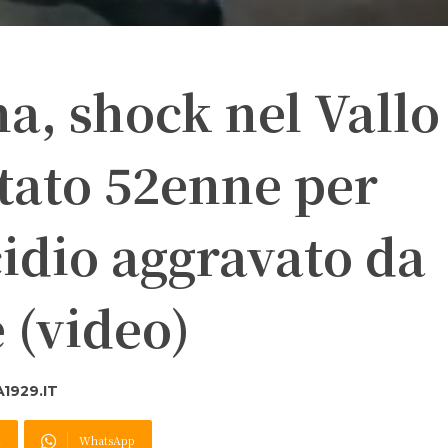
na, shock nel Vallo
tato 52enne per
idio aggravato da
e (video)
1929.IT
X
WhatsApp