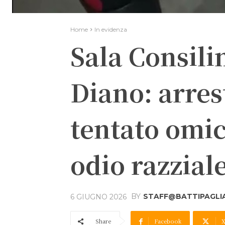
Home
In evidenza
Sala Consili
Diano: arres
tentato omic
odio razzial
BY
STAFF@BATTIPAGLIA
6 GIUGNO 2026
Share
Facebook