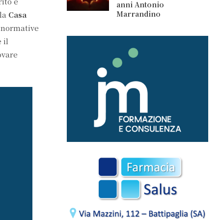
ito e
anni Antonio
Marrandino
 la
Casa
e normative
 il
ovare