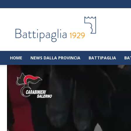
Battipaglia
1929
|
Notizie
dalla
città
di
HOME
NEWS DALLA PROVINCIA
BATTIPAGLIA
BA
Battipaglia