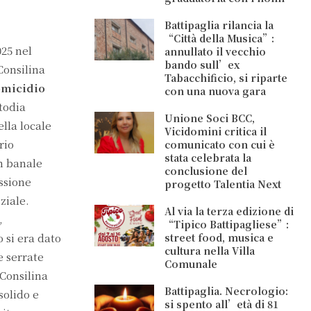
Battipaglia rilancia la
“Città della Musica”:
025 nel
annullato il vecchio
bando sull’ex
Consilina
Tabacchificio, si riparte
omicidio
con una nuova gara
todia
Unione Soci BCC,
lla locale
Vicidomini critica il
rio
comunicato con cui è
stata celebrata la
n banale
conclusione del
ussione
progetto Talentia Next
ziale.
Al via la terza edizione di
,
“Tipico Battipagliese”:
 si era dato
street food, musica e
cultura nella Villa
e serrate
Comunale
 Consilina
Battipaglia. Necrologio:
solido e
si spento all’età di 81