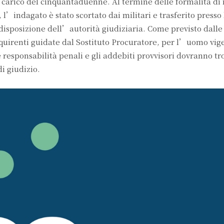
 carico del cinquantaduenne. Al termine delle formalità di r
 l’indagato è stato scortato dai militari e trasferito presso
 disposizione dell’autorità giudiziaria. Come previsto dall
inquirenti guidate dal Sostituto Procuratore, per l’uomo vige
 responsabilità penali e gli addebiti provvisori dovranno tr
i giudizio.