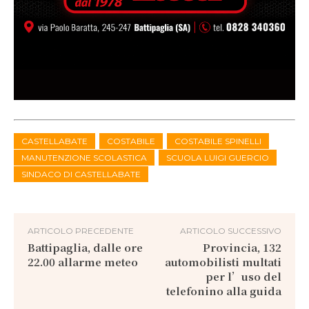
CASTELLABATE
COSTABILE
COSTABILE SPINELLI
MANUTENZIONE SCOLASTICA
SCUOLA LUIGI GUERCIO
SINDACO DI CASTELLABATE
ARTICOLO PRECEDENTE
ARTICOLO SUCCESSIVO
Battipaglia, dalle ore
Provincia, 132
22.00 allarme meteo
automobilisti multati
per l’uso del
telefonino alla guida