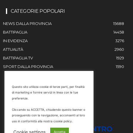
CATEGORIE POPOLARI
NEWS DALLA PROVINCIA
15688
BATTIPAGLIA
14458
IN EVIDENZA
3276
ATTUALITÀ
2960
BATTIPAGLIA TV
1929
SPORT DALLA PROVINCIA
1590
RESTIAMO IN CONTATTO
Questo sito utilizza cookie di terze parti, per finalità
di marketing e fornire servizi in linea con le tue
Email
preferenze.
info@battipaglia1929.it
Cliccando su ACCETTA, chiudendo questo banner o
marketing@battipaglia1929.it
proseguendo con la navigazione, acconsenti al loro
carminegaldi@virgilio.it
uso in conformità alla nostra cookie policy.
Tel. 0828 302801
Cookie settings
Accetta