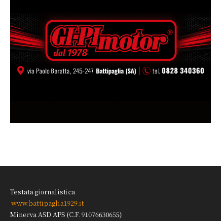
Testata giornalistica
www.battipaglia1929.it
Minerva ASD APS (C.F. 91076630655)