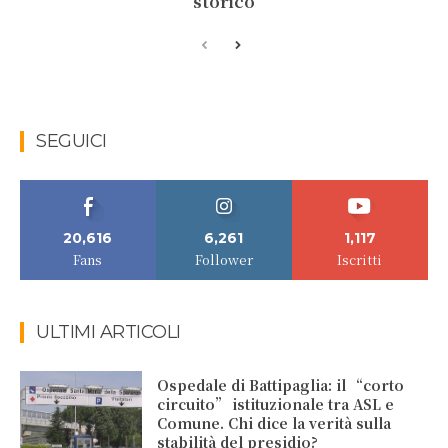
storico
SEGUICI
20,616
6,261
1,117
Fans
Follower
Iscritti
ULTIMI ARTICOLI
Ospedale di Battipaglia: il “corto
circuito” istituzionale tra ASL e
Comune. Chi dice la verità sulla
stabilità del presidio?