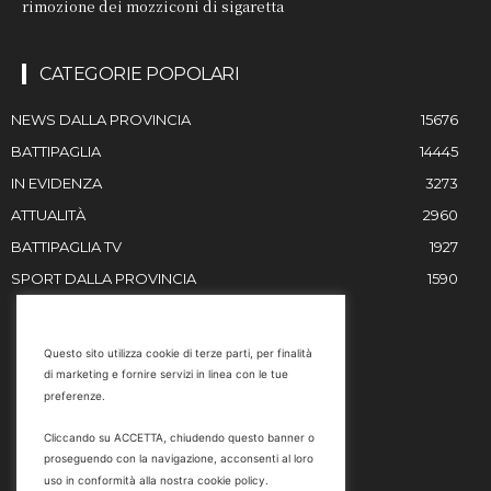
rimozione dei mozziconi di sigaretta
CATEGORIE POPOLARI
NEWS DALLA PROVINCIA
15676
BATTIPAGLIA
14445
IN EVIDENZA
3273
ATTUALITÀ
2960
BATTIPAGLIA TV
1927
SPORT DALLA PROVINCIA
1590
RESTIAMO IN CONTATTO
Questo sito utilizza cookie di terze parti, per finalità
di marketing e fornire servizi in linea con le tue
Email
preferenze.
info@battipaglia1929.it
Cliccando su ACCETTA, chiudendo questo banner o
marketing@battipaglia1929.it
proseguendo con la navigazione, acconsenti al loro
carminegaldi@virgilio.it
uso in conformità alla nostra cookie policy.