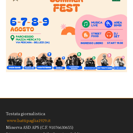
Testata giornalistica
www.battipaglia1929.it
Minerva ASD APS (C.F. 91076630655)