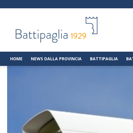
Battipaglia
1929
|
Notizie
dalla
città
di
HOME
NEWS DALLA PROVINCIA
BATTIPAGLIA
BA
Battipaglia