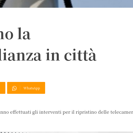
no la
ianza in città
X
WhatsApp
no effettuati gli interventi per il ripristino delle telecamer