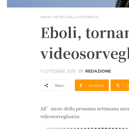
Home
NEWS DALLA PROVINCIA
Eboli, torna
videosorvegl
BY
REDAZIONE
11 OTTOBRE 2015
Share
Facebook
All’inizio della prossima settimana saran
videosorveglianza