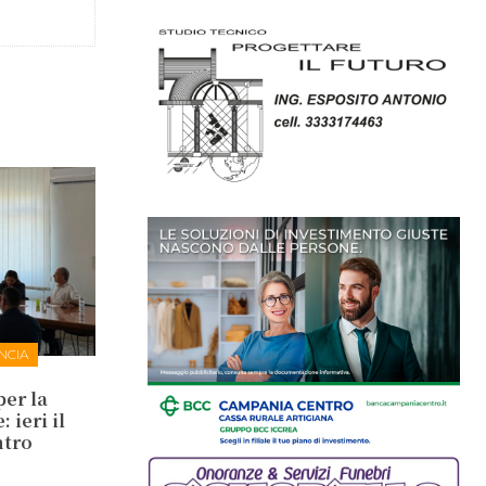
NCIA
per la
 ieri il
ntro