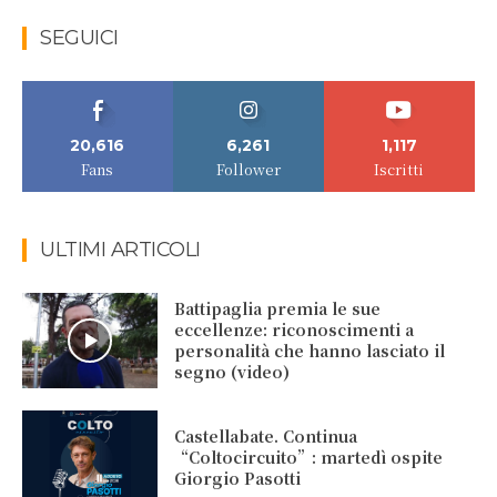
SEGUICI
20,616
6,261
1,117
Fans
Follower
Iscritti
ULTIMI ARTICOLI
Battipaglia premia le sue
eccellenze: riconoscimenti a
personalità che hanno lasciato il
segno (video)
Castellabate. Continua
“Coltocircuito”: martedì ospite
Giorgio Pasotti