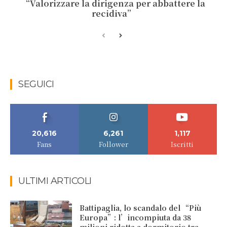
“Valorizzare la dirigenza per abbattere la
recidiva”
SEGUICI
20,616
6,261
1,117
Fans
Follower
Iscritti
ULTIMI ARTICOLI
Battipaglia, lo scandalo del “Più
Europa”: l’incompiuta da 38