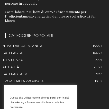
persone in ospedale
Castellabate. 2 milioni di euro di finanziamento per
l’efficientamento energetico del plesso scolastico di San
Marco
CATEGORIE POPOLARI
NEWS DALLA PROVINCIA
15668
BATTIPAGLIA
14439
IN EVIDENZA
3271
ATTUALITÀ
2960
BATTIPAGLIA TV
1927
SPORT DALLA PROVINCIA
1590
RESTIAMO IN CONTATTO
Questo sito utilizza cookie di terze parti, per finalità
di marketing e fornire servizi in linea con le tue
Email
preferenze.