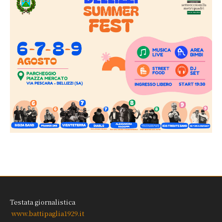
Testata giornalistica
www.battipaglia1929.it