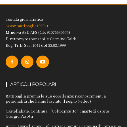
Testata giornalistica
www.battipaglia1929.it
Minerva ASD APS (C.F. 91076630655)
Direttore/responsabile Carmine Galdi
Reg. Trib. Sa n.1041 del 22.02.1999.
ARTICOLI POPOLARI
Battipaglia premia le sue eccellenze: riconoscimenti a
personalità che hanno lasciato il segno (video)
Castellabate. Continua “Coltocircuito”: martedì ospite
Giorgio Pasotti
Angri. Aggrediscono un’anziana per una catenina d’oro e una