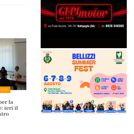
NCIA
per la
 ieri il
ntro