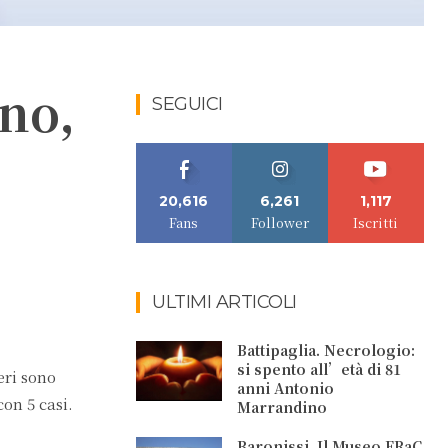
ano,
SEGUICI
20,616
6,261
1,117
Fans
Follower
Iscritti
ULTIMI ARTICOLI
Battipaglia. Necrologio:
si spento all’età di 81
eri sono
anni Antonio
con 5 casi.
Marrandino
Baronissi. Il Museo FRaC