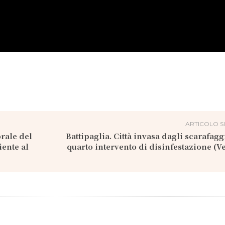
ARTICOLO S
orale del
Battipaglia. Città invasa dagli scarafagg
ente al
quarto intervento di disinfestazione (V