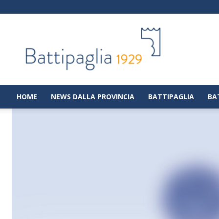
Battipaglia
1929
|
Notizie
dalla
città
di
HOME
NEWS DALLA PROVINCIA
BATTIPAGLIA
BA
Battipaglia