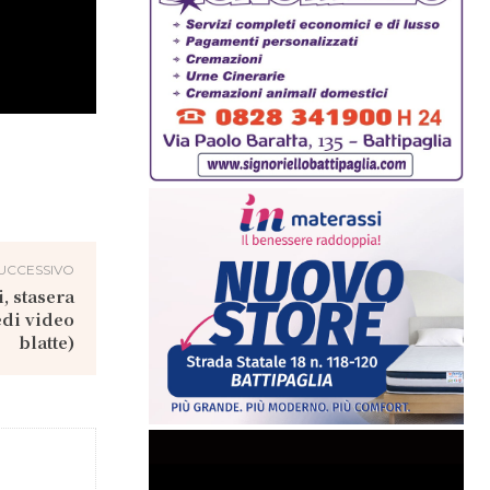
UCCESSIVO
i, stasera
edi video
blatte)