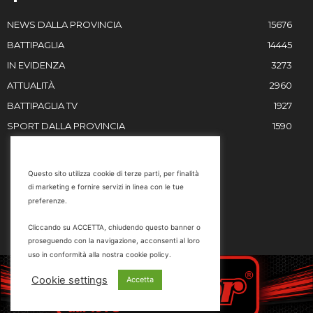
NEWS DALLA PROVINCIA
15676
BATTIPAGLIA
14445
IN EVIDENZA
3273
ATTUALITÀ
2960
BATTIPAGLIA TV
1927
SPORT DALLA PROVINCIA
1590
RESTIAMO IN CONTATTO
Questo sito utilizza cookie di terze parti, per finalità
di marketing e fornire servizi in linea con le tue
Email
preferenze.
info@battipaglia1929.it
Cliccando su ACCETTA, chiudendo questo banner o
marketing@battipaglia1929.it
proseguendo con la navigazione, acconsenti al loro
carminegaldi@virgilio.it
uso in conformità alla nostra cookie policy.
Tel. 0828 302801
Cookie settings
Accetta