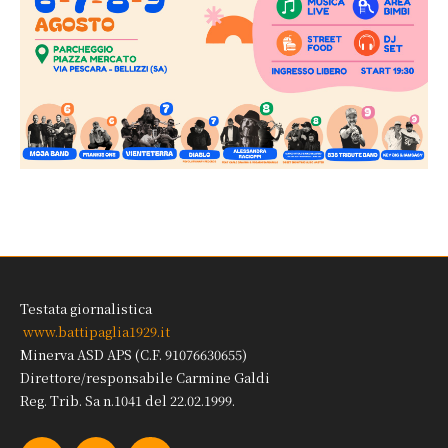
Testata giornalistica
www.battipaglia1929.it
Minerva ASD APS (C.F. 91076630655)
Direttore/responsabile Carmine Galdi
Reg. Trib. Sa n.1041 del 22.02.1999.