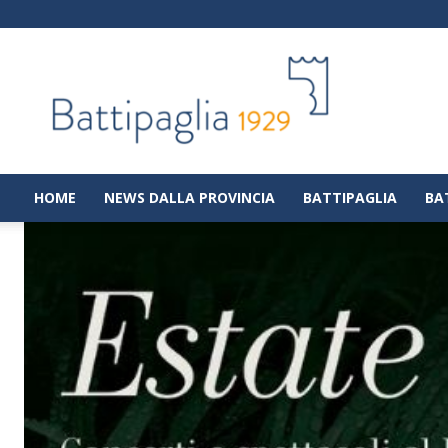
Battipaglia
1929
|
Notizie
dalla
città
di
HOME
NEWS DALLA PROVINCIA
BATTIPAGLIA
BA
Battipaglia