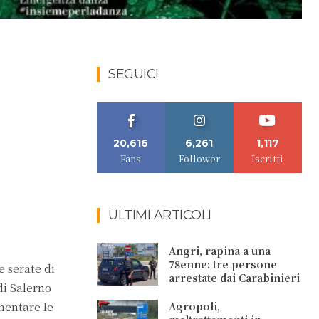
SEGUICI
20,616
6,261
1,117
Fans
Follower
Iscritti
ULTIMI ARTICOLI
Angri, rapina a una
78enne: tre persone
e serate di
arrestate dai Carabinieri
di Salerno
mentare le
Agropoli,