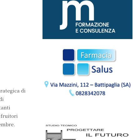
rategica di
di
tanti
fruitori
tembre.