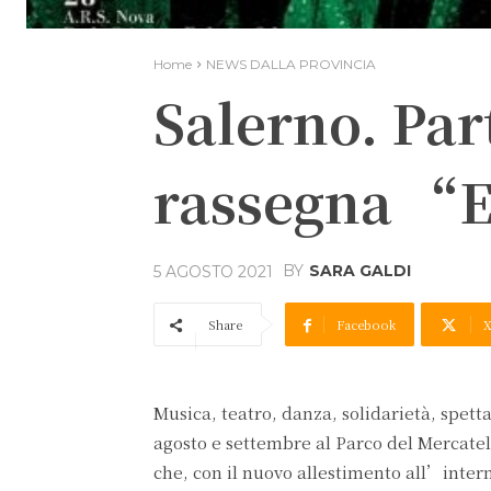
Home
NEWS DALLA PROVINCIA
Salerno. Part
rassegna “E
BY
SARA GALDI
5 AGOSTO 2021
Share
Facebook
Musica, teatro, danza, solidarietà, spetta
agosto e settembre al Parco del Mercate
che, con il nuovo allestimento all’inter