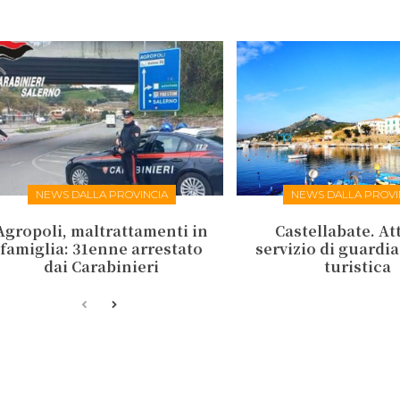
NEWS DALLA PROVINCIA
NEWS DALLA PROVI
Agropoli, maltrattamenti in
Castellabate. Att
famiglia: 31enne arrestato
servizio di guardi
dai Carabinieri
turistica