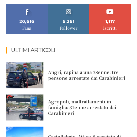
20,616
6,261
1,117
Fans
Follower
Iscritti
ULTIMI ARTICOLI
Angri, rapina a una 78enne: tre
persone arrestate dai Carabinieri
Agropoli, maltrattamenti in
famiglia: 31enne arrestato dai
Carabinieri
Castellabate. Attivo il servizio di