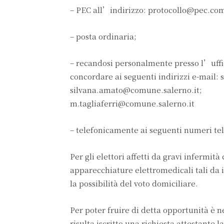
– PEC all’indirizzo: protocollo@pec.com
– posta ordinaria;
– recandosi personalmente presso l’uffi
concordare ai seguenti indirizzi e-mail
silvana.amato@comune.salerno.it;
m.tagliaferri@comune.salerno.it
– telefonicamente ai seguenti numeri tele
Per gli elettori affetti da gravi infermit
apparecchiature elettromedicali tali d
la possibilità del voto domiciliare.
Per poter fruire di detta opportunità è n
risulta iscritto una richiesta attestante 