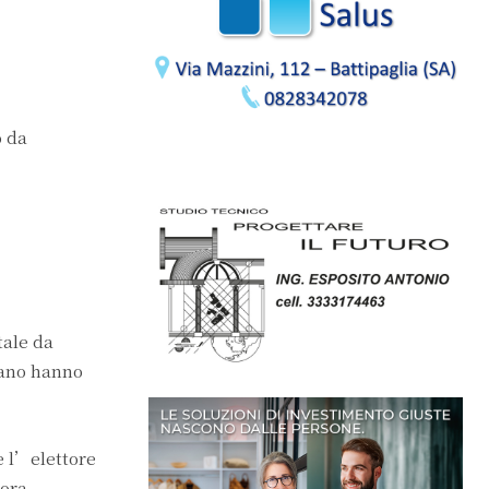
o da
tale da
rano hanno
e l’elettore
mora