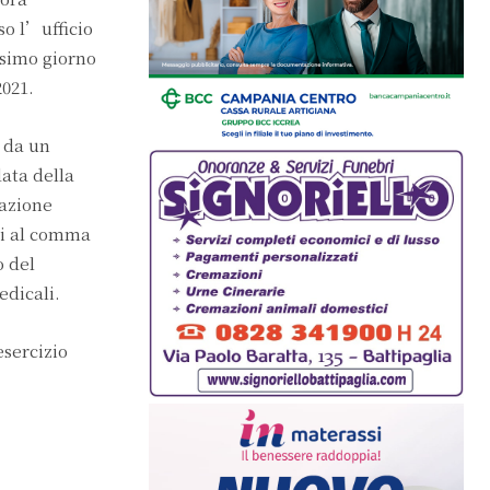
so l’ufficio
esimo giorno
2021.
o da un
ata della
lazione
cui al comma
o del
edicali.
esercizio