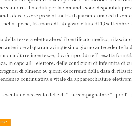
e sanitaria. I moduli per la domanda sono disponibili pres
anda deve essere presentata tra il quarantesimo ed il vent
, nella specie, fra martedì 24 agosto e lunedì 13 settembre 
 della tessera elettorale ed il certificato medico, rilasciat
n anteriore al quarantacinquesimo giorno antecedente la d
er non indurre incertezze, dovrà riprodurre l’esatta formu
za, in capo all’elettore, delle condizioni di infermità di 
 prognosi di almeno 60 giorni decorrenti dalla data di rilasci
ipendenza continuativa e vitale da apparecchiature elettrom
re l’eventuale necessità del c.d. ” accompagnatore ” per l’
RNO