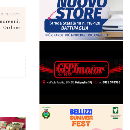
UCCESSIVO
inorenni:
ll’Ordine