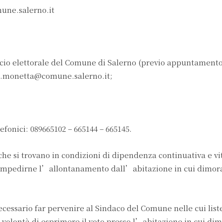
une.salerno.it
cio elettorale del Comune di Salerno (previo appuntament
: s.monetta@comune.salerno.it;
fonici: 089665102 – 665144 – 665145.
à che si trovano in condizioni di dipendenza continuativa e vi
a impedirne l’allontanamento dall’abitazione in cui dimo
ecessario far pervenire al Sindaco del Comune nelle cui list
la volontà di esprimere il voto presso l’abitazione in cui di