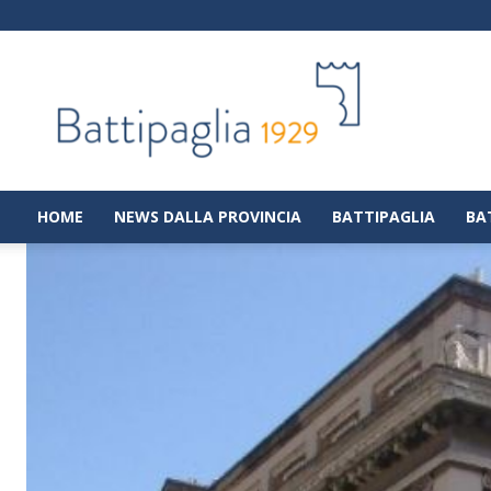
Battipaglia
1929
|
Notizie
dalla
città
di
HOME
NEWS DALLA PROVINCIA
BATTIPAGLIA
BA
Battipaglia