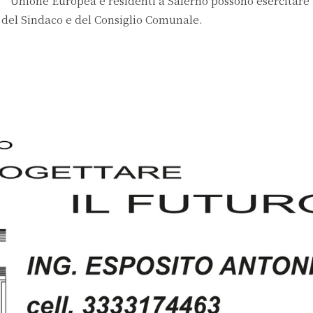
ll’Unione Europea e residenti a Salerno possono esercitare in
ni del Sindaco e del Consiglio Comunale.