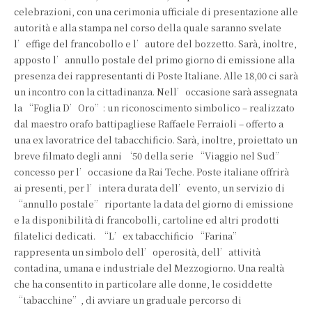
celebrazioni, con una cerimonia ufficiale di presentazione alle
autorità e alla stampa nel corso della quale saranno svelate
l’effige del francobollo e l’autore del bozzetto. Sarà, inoltre,
apposto l’annullo postale del primo giorno di emissione alla
presenza dei rappresentanti di Poste Italiane. Alle 18,00 ci sarà
un incontro con la cittadinanza. Nell’occasione sarà assegnata
la “Foglia D’Oro”: un riconoscimento simbolico – realizzato
dal maestro orafo battipagliese Raffaele Ferraioli – offerto a
una ex lavoratrice del tabacchificio. Sarà, inoltre, proiettato un
breve filmato degli anni ‘50 della serie “Viaggio nel Sud”
concesso per l’occasione da Rai Teche. Poste italiane offrirà
ai presenti, per l’intera durata dell’evento, un servizio di
“annullo postale” riportante la data del giorno di emissione
e la disponibilità di francobolli, cartoline ed altri prodotti
filatelici dedicati. “L’ex tabacchificio “Farina”
rappresenta un simbolo dell’operosità, dell’attività
contadina, umana e industriale del Mezzogiorno. Una realtà
che ha consentito in particolare alle donne, le cosiddette
“tabacchine”, di avviare un graduale percorso di