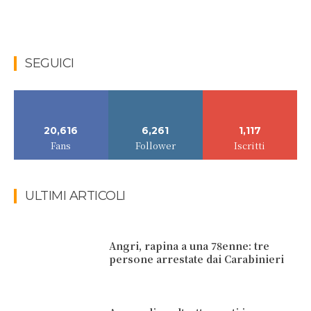
SEGUICI
20,616
6,261
1,117
Fans
Follower
Iscritti
ULTIMI ARTICOLI
Angri, rapina a una 78enne: tre
persone arrestate dai Carabinieri