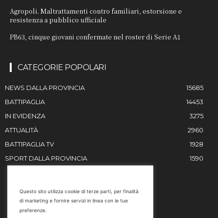
Agropoli. Maltrattamenti contro familiari, estorsione e
resistenza a pubblico ufficiale
PB63, cinque giovani confermate nel roster di Serie A1
CATEGORIE POPOLARI
NEWS DALLA PROVINCIA
15685
BATTIPAGLIA
14453
IN EVIDENZA
3275
ATTUALITÀ
2960
BATTIPAGLIA TV
1928
SPORT DALLA PROVINCIA
1590
RESTIAMO IN CONTATTO
Questo sito utilizza cookie di terze parti, per finalità
di marketing e fornire servizi in linea con le tue
Email
preferenze.