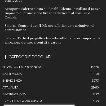
Music Area
Aeroporto Salerno-Costa d’Amalfi-Cilento. Installato il nuovo
impianto di promozione turistica dedicato al Comune di
Centola
Salerno. Controlli dei N.O.S.: sovraffollamento abitativo nel
centro storico
Salerno. Parte il progetto utile alla collettività: in campo per la
rimozione dei mozziconi di sigaretta
CATEGORIE POPOLARI
NEWS DALLA PROVINCIA
15676
BATTIPAGLIA
14445
IN EVIDENZA
3273
ATTUALITÀ
2960
BATTIPAGLIA TV
1927
SPORT DALLA PROVINCIA
1590