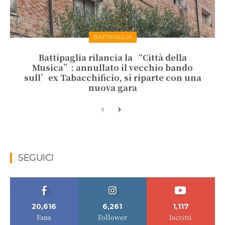
BATTIPAGLIA
Battipaglia rilancia la “Città della
Musica”: annullato il vecchio bando
sull’ex Tabacchificio, si riparte con una
nuova gara
SEGUICI
20,616
6,261
1,117
Fans
Follower
Iscritti