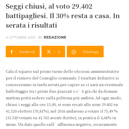
Seggi chiusi, al voto 29.402
battipagliesi. Il 30% resta a casa. In
serata i risultati
4 OTTOBRE 2021
BY
REDAZIONE
Facebook
X
WhatsApp
Cala il sipario sul primo turno delle elezioni amministrative
per il rinnovo del Consiglio comunale. I risultati definitivi si
conosceranno in tarda serata per capire se ci sarà un eventuale
ballottaggio tra i primi due piazzati o c’è già chi da domani
mattina potrà sedere sulla poltrona più ambita. Ad ogni modo,
chiusi i seggi alle ore 15,00, si sono recati alle urne 29.402 su
41.520 elettori (70,81%), nel 2016 andarono a votare il 75,49 %
(31.530 votanti su 41.765 aventi diritto), in pratica il 4,68% in
meno. Un dato quello sull’affluenza negativo, sicuramente