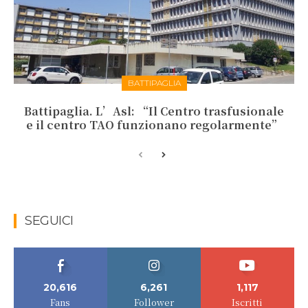
BATTIPAGLIA
Battipaglia. L’Asl: “Il Centro trasfusionale
e il centro TAO funzionano regolarmente”
SEGUICI
20,616
6,261
1,117
Fans
Follower
Iscritti