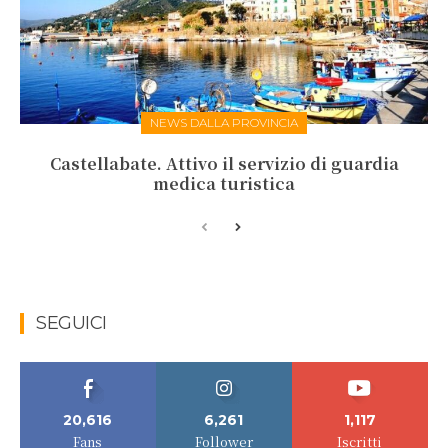
NEWS DALLA PROVINCIA
Castellabate. Attivo il servizio di guardia
medica turistica
SEGUICI
20,616
6,261
1,117
Fans
Follower
Iscritti