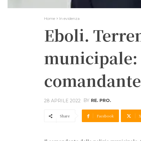
Home
In evidenza
Eboli. Terre
municipale: 
comandante 
BY
RE. PRO.
28 APRILE 2022
Share
Facebook