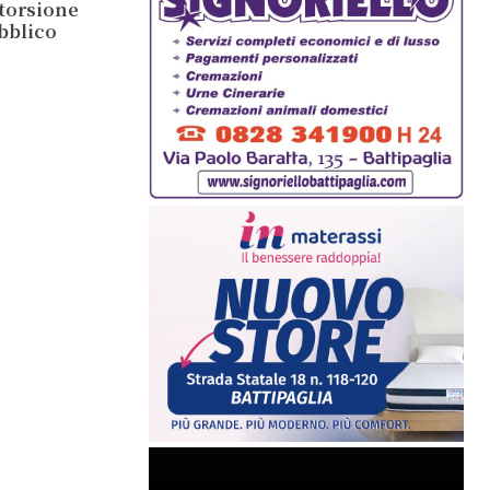
storsione
ubblico