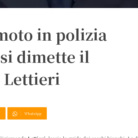
moto in polizia
si dimette il
Lettieri
X
WhatsApp