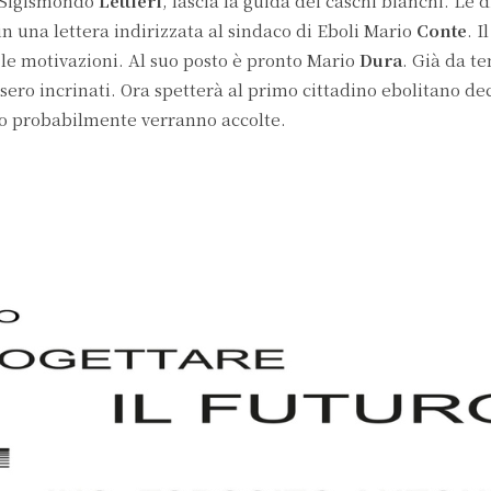
, Sigismondo
Lettieri
, lascia la guida dei caschi bianchi. Le 
n una lettera indirizzata al sindaco di Eboli Mario
Conte
. Il
e motivazioni. Al suo posto è pronto Mario
Dura
. Già da t
ssero incrinati. Ora spetterà al primo cittadino ebolitano de
to probabilmente verranno accolte.