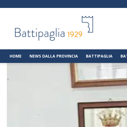
Battipaglia
1929
|
Notizie
dalla
città
di
HOME
NEWS DALLA PROVINCIA
BATTIPAGLIA
BA
Battipaglia