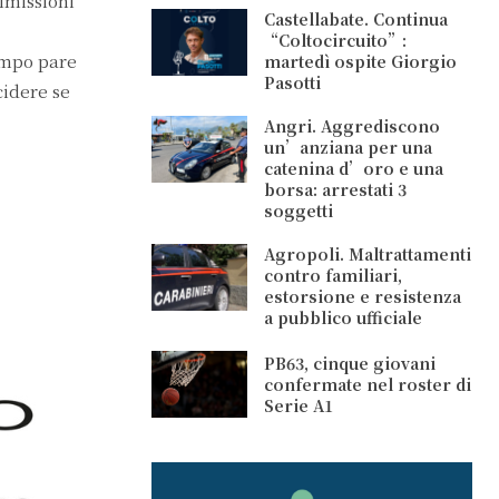
dimissioni
Castellabate. Continua
“Coltocircuito”:
empo pare
martedì ospite Giorgio
Pasotti
cidere se
Angri. Aggrediscono
un’anziana per una
catenina d’oro e una
borsa: arrestati 3
soggetti
Agropoli. Maltrattamenti
contro familiari,
estorsione e resistenza
a pubblico ufficiale
PB63, cinque giovani
confermate nel roster di
Serie A1