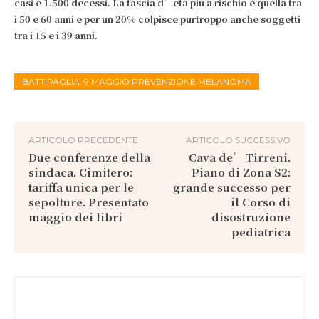
casi e 1.500 decessi. La fascia d’età più a rischio è quella tra
i 50 e 60 anni e per un 20% colpisce purtroppo anche soggetti
tra i 15 e i 39 anni.
BATTIPAGLIA. 9 MAGGIO PREVENZIONE MELANOMA
ARTICOLO PRECEDENTE
ARTICOLO SUCCESSIVO
Due conferenze della
Cava de’ Tirreni.
sindaca. Cimitero:
Piano di Zona S2:
tariffa unica per le
grande successo per
sepolture. Presentato
il Corso di
maggio dei libri
disostruzione
pediatrica