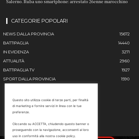
Salerno. Ruba uno smartphone: arrestato 26enne marocchino
CATEGORIE POPOLARI
NEWS DALLA PROVINCIA
15672
BATTIPAGLIA
14440
IN EVIDENZA
3271
ATTUALITÀ
2960
BATTIPAGLIA TV
1927
SPORT DALLA PROVINCIA
1590
RESTIAMO IN CONTATTO
Questo sito utilizza cookie di terze parti, per finalità
di marketing e fornire servizi in linea con le tue
Email
preferenze.
info@battipaglia1929.it
Cliccando su ACCETTA, chiudendo questo banner o
marketing@battipaglia1929.it
proseguendo con la navigazione, acconsenti al loro
carminegaldi@virgilio.it
uso in conformità alla nostra cookie policy.