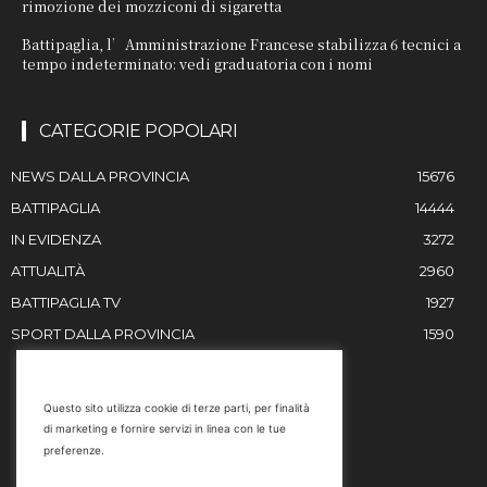
rimozione dei mozziconi di sigaretta
Battipaglia, l’Amministrazione Francese stabilizza 6 tecnici a
tempo indeterminato: vedi graduatoria con i nomi
CATEGORIE POPOLARI
NEWS DALLA PROVINCIA
15676
BATTIPAGLIA
14444
IN EVIDENZA
3272
ATTUALITÀ
2960
BATTIPAGLIA TV
1927
SPORT DALLA PROVINCIA
1590
RESTIAMO IN CONTATTO
Questo sito utilizza cookie di terze parti, per finalità
di marketing e fornire servizi in linea con le tue
Email
preferenze.
info@battipaglia1929.it