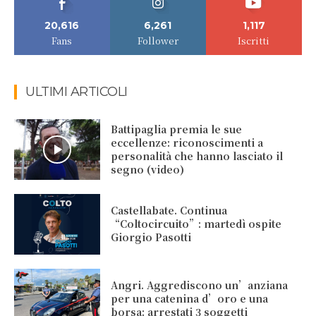
20,616
6,261
1,117
Fans
Follower
Iscritti
ULTIMI ARTICOLI
Battipaglia premia le sue
eccellenze: riconoscimenti a
personalità che hanno lasciato il
segno (video)
Castellabate. Continua
“Coltocircuito”: martedì ospite
Giorgio Pasotti
Angri. Aggrediscono un’anziana
per una catenina d’oro e una
borsa: arrestati 3 soggetti