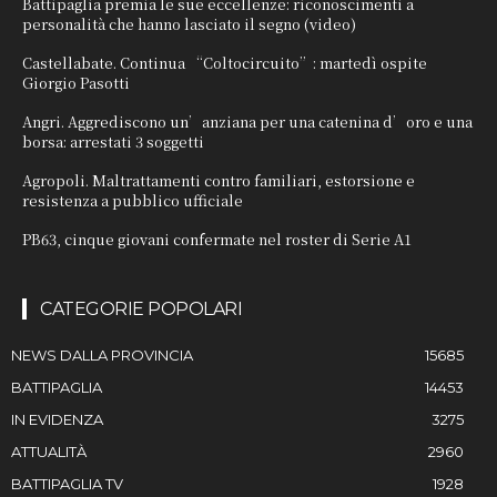
Battipaglia premia le sue eccellenze: riconoscimenti a
personalità che hanno lasciato il segno (video)
Castellabate. Continua “Coltocircuito”: martedì ospite
Giorgio Pasotti
Angri. Aggrediscono un’anziana per una catenina d’oro e una
borsa: arrestati 3 soggetti
Agropoli. Maltrattamenti contro familiari, estorsione e
resistenza a pubblico ufficiale
PB63, cinque giovani confermate nel roster di Serie A1
CATEGORIE POPOLARI
NEWS DALLA PROVINCIA
15685
BATTIPAGLIA
14453
IN EVIDENZA
3275
ATTUALITÀ
2960
BATTIPAGLIA TV
1928