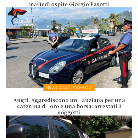
martedì ospite Giorgio Pasotti
NEWS DALLA PROVINCIA
Angri. Aggrediscono un’anziana per una
catenina d’oro e una borsa: arrestati 3
soggetti