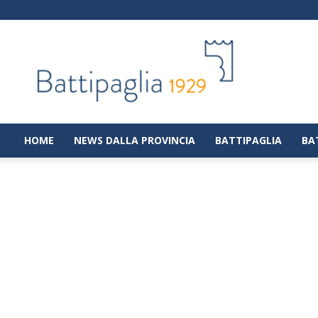
Battipaglia
1929
|
Notizie
dalla
città
di
HOME
NEWS DALLA PROVINCIA
BATTIPAGLIA
BA
Battipaglia