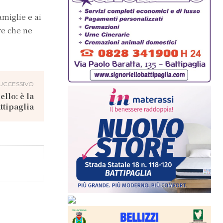
amiglie e ai
re che ne
UCCESSIVO
llo: è la
ttipaglia