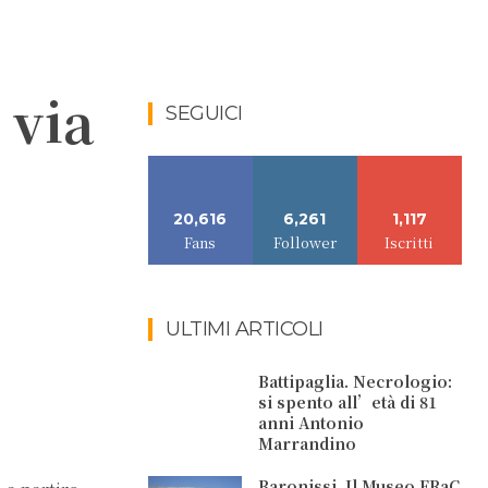
 via
SEGUICI
20,616
6,261
1,117
Fans
Follower
Iscritti
ULTIMI ARTICOLI
Battipaglia. Necrologio:
si spento all’età di 81
anni Antonio
Marrandino
Baronissi. Il Museo FRaC