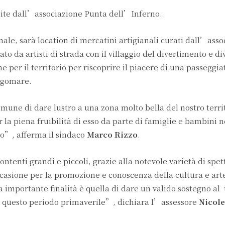
tite dall’associazione Punta dell’Inferno.
e, sarà location di mercatini artigianali curati dall’asso
o da artisti di strada con il villaggio del divertimento e di
e per il territorio per riscoprire il piacere di una passeggia
ngomare.
une di dare lustro a una zona molto bella del nostro territo
la piena fruibilità di esso da parte di famiglie e bambini 
o”, afferma il sindaco
Marco Rizzo
.
ntenti grandi e piccoli, grazie alla notevole varietà di spet
ccasione per la promozione e conoscenza della cultura e ar
a importante finalità è quella di dare un valido sostegno al 
in questo periodo primaverile”, dichiara l’assessore
Nicole