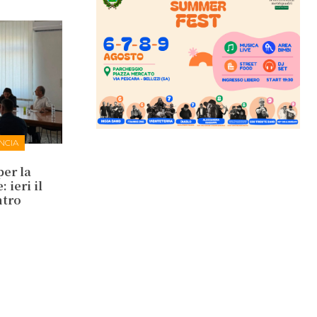
NCIA
per la
 ieri il
ntro