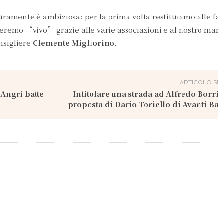
uramente è ambiziosa: per la prima volta restituiamo alle f
eremo “vivo” grazie alle varie associazioni e al nostro ma
nsigliere
Clemente Migliorino
.
ARTICOLO S
 Angri batte
Intitolare una strada ad Alfredo Borrie
proposta di Dario Toriello di Avanti Ba