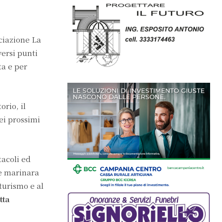
ciazione La
versi punti
ta e per
rio, il
nei prossimi
tacoli ed
te marinara
turismo e al
tta