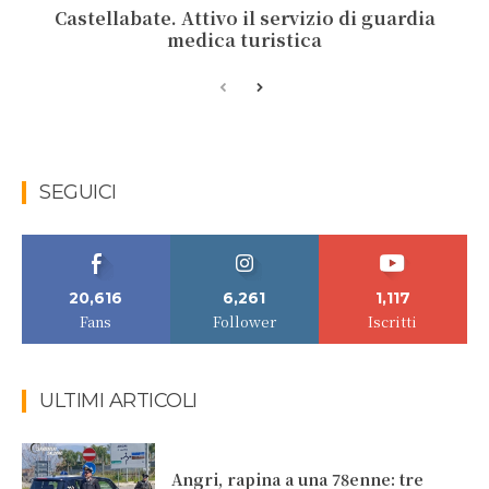
Castellabate. Attivo il servizio di guardia
medica turistica
SEGUICI
20,616
6,261
1,117
Fans
Follower
Iscritti
ULTIMI ARTICOLI
Angri, rapina a una 78enne: tre