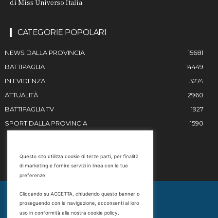
di Miss Universo Italia
CATEGORIE POPOLARI
NEWS DALLA PROVINCIA
15681
BATTIPAGLIA
14449
IN EVIDENZA
3274
ATTUALITÀ
2960
BATTIPAGLIA TV
1927
SPORT DALLA PROVINCIA
1590
RESTIAMO IN CONTATTO
Questo sito utilizza cookie di terze parti, per finalità
di marketing e fornire servizi in linea con le tue
Email
preferenze.
info@battipaglia1929.it
Cliccando su ACCETTA, chiudendo questo banner o
marketing@battipaglia1929.it
proseguendo con la navigazione, acconsenti al loro
carminegaldi@virgilio.it
uso in conformità alla nostra cookie policy.