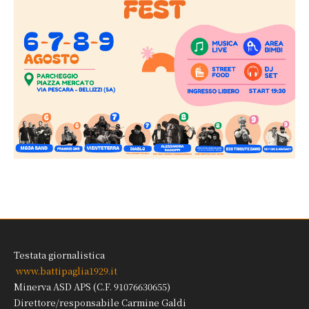
Testata giornalistica
www.battipaglia1929.it
Minerva ASD APS (C.F. 91076630655)
Direttore/responsabile Carmine Galdi