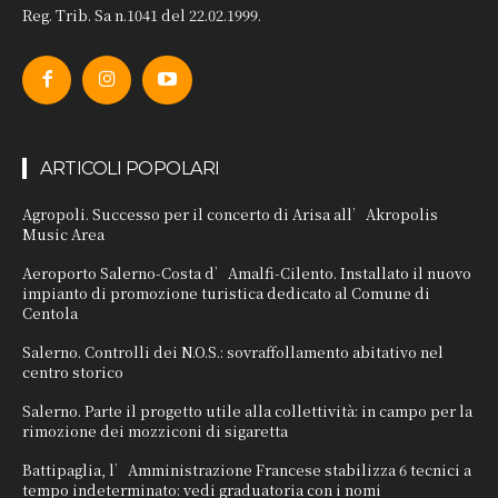
Reg. Trib. Sa n.1041 del 22.02.1999.
ARTICOLI POPOLARI
Agropoli. Successo per il concerto di Arisa all’Akropolis
Music Area
Aeroporto Salerno-Costa d’Amalfi-Cilento. Installato il nuovo
impianto di promozione turistica dedicato al Comune di
Centola
Salerno. Controlli dei N.O.S.: sovraffollamento abitativo nel
centro storico
Salerno. Parte il progetto utile alla collettività: in campo per la
rimozione dei mozziconi di sigaretta
Battipaglia, l’Amministrazione Francese stabilizza 6 tecnici a
tempo indeterminato: vedi graduatoria con i nomi