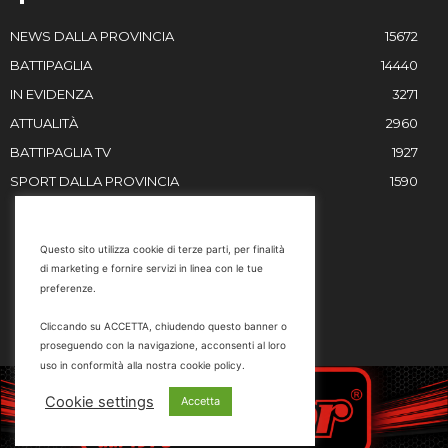
NEWS DALLA PROVINCIA
15672
BATTIPAGLIA
14440
IN EVIDENZA
3271
ATTUALITÀ
2960
BATTIPAGLIA TV
1927
SPORT DALLA PROVINCIA
1590
RESTIAMO IN CONTATTO
Questo sito utilizza cookie di terze parti, per finalità
di marketing e fornire servizi in linea con le tue
Email
preferenze.
info@battipaglia1929.it
Cliccando su ACCETTA, chiudendo questo banner o
marketing@battipaglia1929.it
proseguendo con la navigazione, acconsenti al loro
carminegaldi@virgilio.it
uso in conformità alla nostra cookie policy.
Tel. 0828 302801
Cookie settings
Accetta