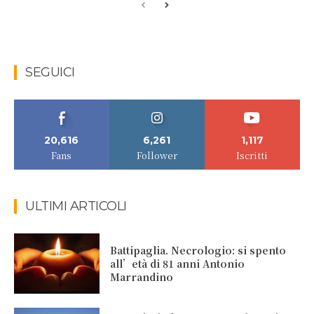
SEGUICI
20,616
6,261
1,117
Fans
Follower
Iscritti
ULTIMI ARTICOLI
Battipaglia. Necrologio: si spento
all’età di 81 anni Antonio
Marrandino