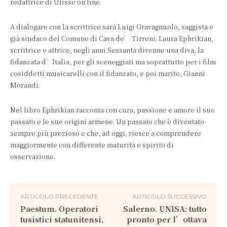
redattrice di Ulisse on line.
A dialogare con la scrittrice sarà Luigi Gravagnuolo, saggista e
già sindaco del Comune di Cava de’ Tirreni. Laura Ephrikian,
scrittrice e attrice, negli anni Sessanta divenne una diva, la
fidanzata d’Italia, per gli sceneggiati ma soprattutto per i film
cosiddetti musicarelli con il fidanzato, e poi marito, Gianni
Morandi.
Nel libro Ephrikian racconta con cura, passione e amore il suo
passato e le sue origini armene. Un passato che è diventato
sempre più prezioso e che, ad oggi, riesce a comprendere
maggiormente con differente maturità e spirito di
osservazione.
ARTICOLO PRECEDENTE
ARTICOLO SUCCESSIVO
Paestum. Operatori
Salerno. UNISA: tutto
tusistici statunitensi,
pronto per l’ottava