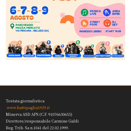
Testata giornalistica
www.battipaglia1929.it
Minerva ASD APS (C.F. 91076630655)
Direttore/responsabile Carmine Galdi
Reg. Trib. Sa n.1041 del 22.02.1999.