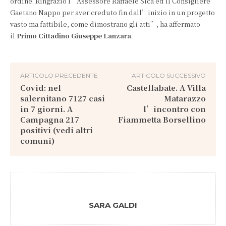
ordine. Ringrazio l’Assessore Raffaele Sica ed il Consigliere
Gaetano Nappo per aver creduto fin dall’inizio in un progetto
vasto ma fattibile, come dimostrano gli atti”, ha affermato
il
Primo Cittadino Giuseppe Lanzara
.
ARTICOLO PRECEDENTE
ARTICOLO SUCCESSIVO
Covid: nel
Castellabate. A Villa
salernitano 7127 casi
Matarazzo
in 7 giorni. A
l’incontro con
Campagna 217
Fiammetta Borsellino
positivi (vedi altri
comuni)
SARA GALDI