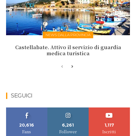
NEWS DALLA PROVINCIA
Castellabate. Attivo il servizio di guardia
medica turistica
SEGUICI
20,616
6,261
1,117
Fans
Follower
Iscritti