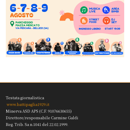
Testata giornalistica
www.battipaglia1929.it
Minerva ASD APS (C.F. 91076630655)
Direttore/responsabile Carmine Galdi
Reg. Trib. Sa n.1041 del 22.02.1999.