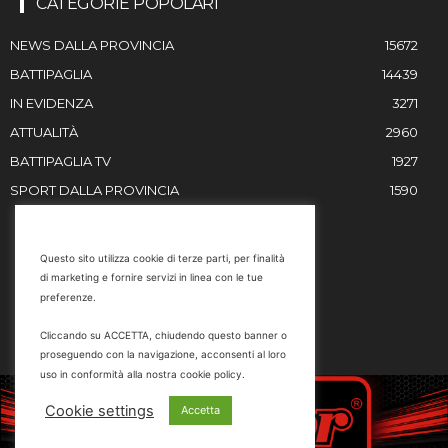
CATEGORIE POPOLARI
NEWS DALLA PROVINCIA
15672
BATTIPAGLIA
14439
IN EVIDENZA
3271
ATTUALITÀ
2960
BATTIPAGLIA TV
1927
SPORT DALLA PROVINCIA
1590
RESTIAMO IN CONTATTO
Questo sito utilizza cookie di terze parti, per finalità
di marketing e fornire servizi in linea con le tue
Email
preferenze.
info@battipaglia1929.it
Cliccando su ACCETTA, chiudendo questo banner o
marketing@battipaglia1929.it
proseguendo con la navigazione, acconsenti al loro
carminegaldi@virgilio.it
uso in conformità alla nostra cookie policy.
Tel. 0828 302801
Cookie settings
Accetta