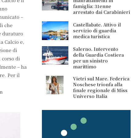
Calcio e il
maltrattamenti in
famiglia: 31enne
anno
arrestato dai Carabinieri
municato –
Castellabate. Attivo il
li che
servizio di guardia
e duraturo
medica turistica
a Calcio e,
Salerno. Intervento
zione di
della Guardia Costiera
 corso di
per un sinistro
marittimo
olmente – ha
e. Per il
Vietri sul Mare. Federica
Noschese trionfa alla
finale regionale di Miss
in
Universo Italia