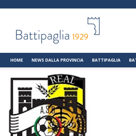
Battipaglia
1929
|
Notizie
dalla
città
di
HOME
NEWS DALLA PROVINCIA
BATTIPAGLIA
BA
Battipaglia