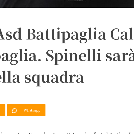
Asd Battipaglia Cal
aglia. Spinelli sar
ella squadra
X
WhatsApp