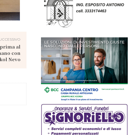
UCCESSIVO
eprima al
nano con
kol Nevo