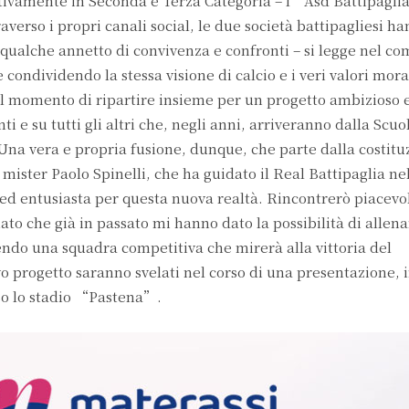
ttivamente in Seconda e Terza Categoria – l’Asd Battipaglia 
averso i propri canali social, le due società battipagliesi h
qualche annetto di convivenza e confronti – si legge nel co
 condividendo la stessa visione di calcio e i veri valori mora
il momento di ripartire insieme per un progetto ambizioso 
i e su tutti gli altri che, negli anni, arriveranno dalla Scuol
na vera e propria fusione, dunque, che parte dalla costitu
ister Paolo Spinelli, che ha guidato il Real Battipaglia nel
d entusiasta per questa nuova realtà. Rincontrerò piacev
nato che già in passato mi hanno dato la possibilità di allenar
stendo una squadra competitiva che mirerà alla vittoria del
o progetto saranno svelati nel corso di una presentazione, 
so lo stadio “Pastena”.