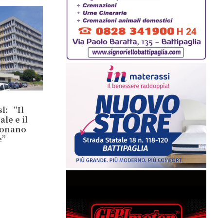
l: “Il
le e il
ionano
e”