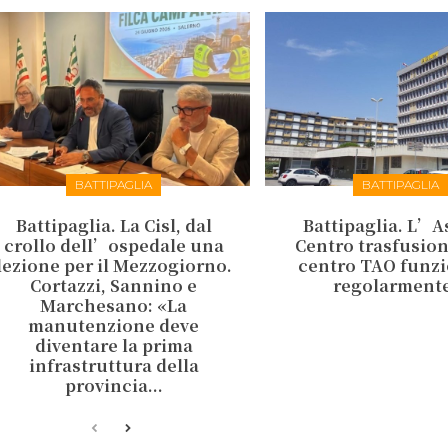
BATTIPAGLIA
BATTIPAGLIA
Battipaglia. La Cisl, dal
Battipaglia. L’As
crollo dell’ospedale una
Centro trasfusiona
lezione per il Mezzogiorno.
centro TAO funz
Cortazzi, Sannino e
regolarment
Marchesano: «La
manutenzione deve
diventare la prima
infrastruttura della
provincia...