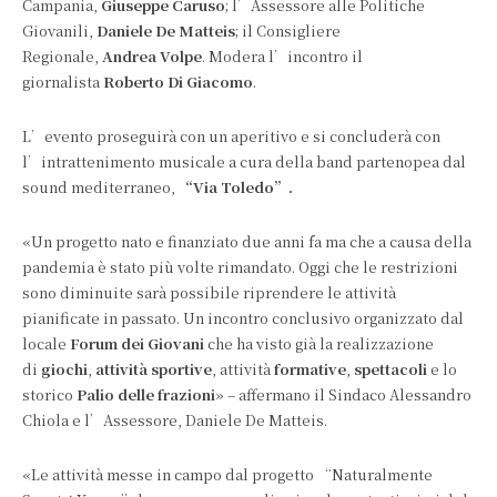
Campania,
Giuseppe Caruso
; l’Assessore alle Politiche
Giovanili,
Daniele De Matteis
; il Consigliere
Regionale,
Andrea Volpe
. Modera l’incontro il
giornalista
Roberto Di Giacomo
.
L’evento proseguirà con un aperitivo e si concluderà con
l’intrattenimento musicale a cura della band partenopea dal
sound mediterraneo,
“Via Toledo”.
«Un progetto nato e finanziato due anni fa ma che a causa della
pandemia è stato più volte rimandato. Oggi che le restrizioni
sono diminuite sarà possibile riprendere le attività
pianificate in passato. Un incontro conclusivo organizzato dal
locale
Forum dei Giovani
che ha visto già la realizzazione
di
giochi
,
attività sportive
, attività
formative
,
spettacoli
e lo
storico
Palio delle frazioni
» – affermano il Sindaco Alessandro
Chiola e l’Assessore, Daniele De Matteis.
«Le attività messe in campo dal progetto “Naturalmente