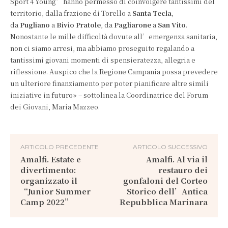
Sport 4 Young” hanno permesso di coinvolgere tantissimi del
territorio, dalla frazione di Torello a
Santa Tecla
,
da
Pugliano
a
Bivio Pratole
, da
Pagliarone
a
San Vito
.
Nonostante le mille difficoltà dovute all’emergenza sanitaria,
non ci siamo arresi, ma abbiamo proseguito regalando a
tantissimi giovani momenti di spensieratezza, allegria e
riflessione. Auspico che la Regione Campania possa prevedere
un ulteriore finanziamento per poter pianificare altre simili
iniziative in futuro» – sottolinea la Coordinatrice del Forum
dei Giovani, Maria Mazzeo.
ARTICOLO PRECEDENTE
ARTICOLO SUCCESSIVO
Amalfi. Estate e
Amalfi. Al via il
divertimento:
restauro dei
organizzato il
gonfaloni del Corteo
“Junior Summer
Storico dell’Antica
Camp 2022”
Repubblica Marinara