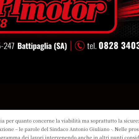
 per quanto concerne la viabilità ma soprattutto la sicure
zione – le parole del Sindaco Antonio Giuliano -. Nelle pro
gramma dei lavori intervenendo anche in altri punti consid