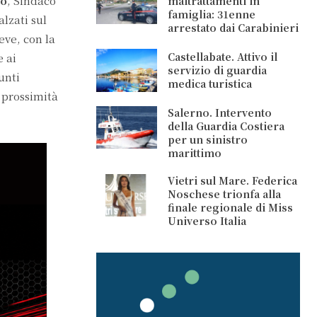
no
, Sindaco
maltrattamenti in
famiglia: 31enne
alzati sul
arrestato dai Carabinieri
eve, con la
Castellabate. Attivo il
e ai
servizio di guardia
unti
medica turistica
n prossimità
Salerno. Intervento
della Guardia Costiera
per un sinistro
marittimo
Vietri sul Mare. Federica
Noschese trionfa alla
finale regionale di Miss
Universo Italia