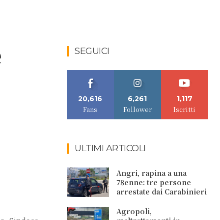
e
SEGUICI
20,616
6,261
1,117
Fans
Follower
Iscritti
ULTIMI ARTICOLI
Angri, rapina a una
78enne: tre persone
arrestate dai Carabinieri
Agropoli,