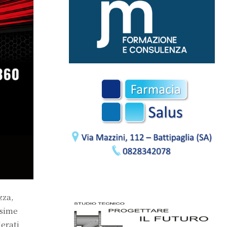
zza,
ssime
erati