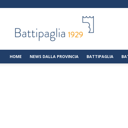
Battipaglia
1929
|
Notizie
dalla
città
di
HOME
NEWS DALLA PROVINCIA
BATTIPAGLIA
BA
Battipaglia