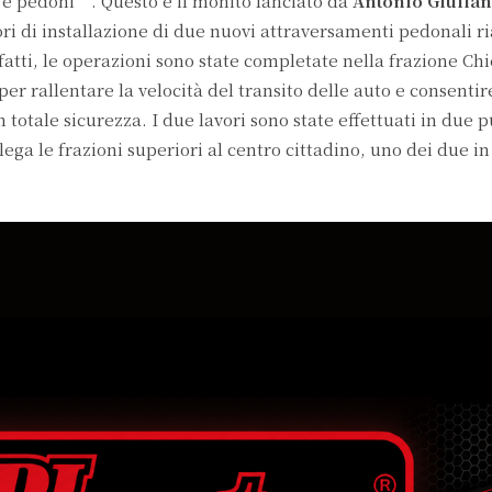
 e pedoni”. Questo è il monito lanciato da
Antonio Giulia
ori di installazione di due nuovi attraversamenti pedonali ri
fatti, le operazioni sono state completate nella frazione Chi
r rallentare la velocità del transito delle auto e consentir
n totale sicurezza. I due lavori sono state effettuati in due p
lega le frazioni superiori al centro cittadino, uno dei due i