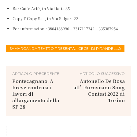
Bar Caffè Arté, in Via Italia 35
Copy E Copy Sas, in Via Salgari 22
Per informazioni: 3804188996 – 3317117342 – 335387954
SAMARCANDA TEATRO PRESENTA: "CECE" DI PIRANDELLO
ARTICOLO PRECEDENTE
ARTICOLO SUCCESSIVO
Pontecagnano. A
Antonello De Rosa
breve conlcusi i
all’Eurovision Song
lavori di
Contest 2022 di
allargamento della
Torino
SP 28