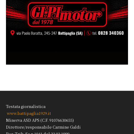
Testata giornalistica
www.battipaglia1929.it
Minerva ASD APS (C.F. 91076630655)
Direttore/responsabile Carmine Galdi
Reg. Trib. Sa n.1041 del 22.02.1999.