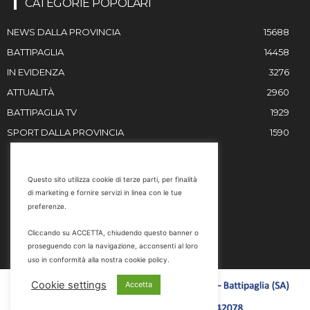
CATEGORIE POPOLARI
NEWS DALLA PROVINCIA
15688
BATTIPAGLIA
14458
IN EVIDENZA
3276
ATTUALITÀ
2960
BATTIPAGLIA TV
1929
SPORT DALLA PROVINCIA
1590
RESTIAMO IN CONTATTO
Questo sito utilizza cookie di terze parti, per finalità
di marketing e fornire servizi in linea con le tue
Email
preferenze.
info@battipaglia1929.it
Cliccando su ACCETTA, chiudendo questo banner o
marketing@battipaglia1929.it
proseguendo con la navigazione, acconsenti al loro
carminegaldi@virgilio.it
uso in conformità alla nostra cookie policy.
Tel. 0828 302801
Cookie settings
Accetta