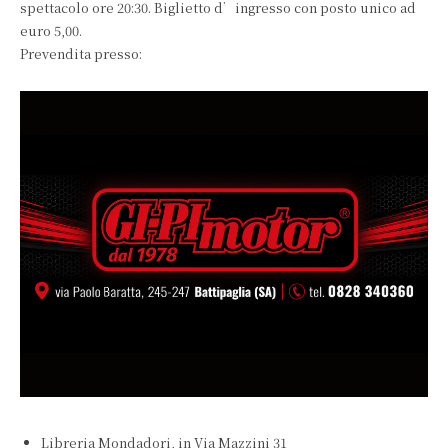
spettacolo ore 20:30. Biglietto d’ingresso con posto unico ad
euro 5,00.
Prevendita presso:
Libreria Mondadori, in Via Mazzini 31