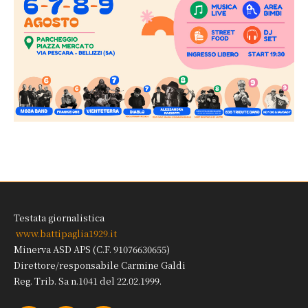
Testata giornalistica
www.battipaglia1929.it
Minerva ASD APS (C.F. 91076630655)
Direttore/responsabile Carmine Galdi
Reg. Trib. Sa n.1041 del 22.02.1999.