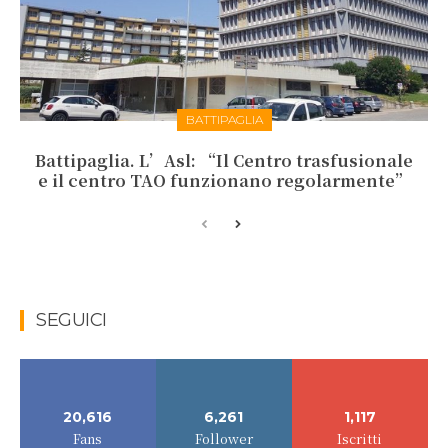
BATTIPAGLIA
Battipaglia. L’Asl: “Il Centro trasfusionale
e il centro TAO funzionano regolarmente”
SEGUICI
20,616
6,261
1,117
Fans
Follower
Iscritti