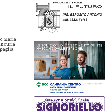
io Maria
incuria
ipaglia