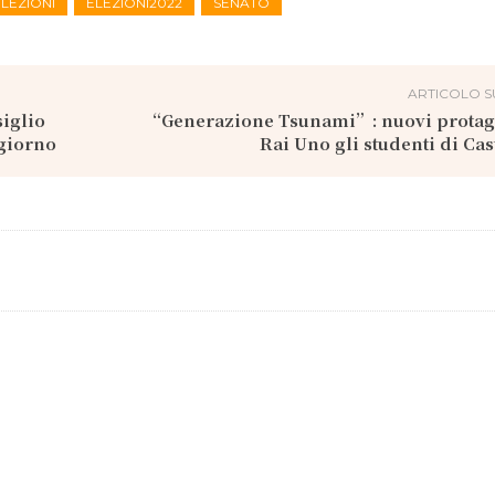
ELEZIONI
ELEZIONI2022
SENATO
ARTICOLO S
siglio
“Generazione Tsunami”: nuovi protago
 giorno
Rai Uno gli studenti di Cas