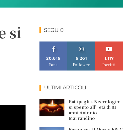
e si
SEGUICI
20,616
6,261
1,117
Fans
Follower
Iscritti
ULTIMI ARTICOLI
Battipaglia. Necrologio:
si spento all’età di 81
anni Antonio
Marrandino
Baronissi. Il Museo FRaC