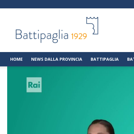
Battipaglia
1929
|
Notizie
dalla
città
di
HOME
NEWS DALLA PROVINCIA
BATTIPAGLIA
BA
Battipaglia