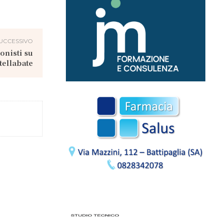
UCCESSIVO
nisti su
tellabate