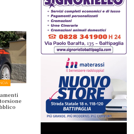
NCIA
tamenti
storsione
ubblico