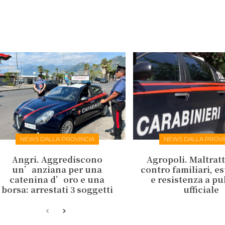
NEWS DALLA PROVINCIA
NEWS DALLA PROVI
Angri. Aggrediscono
Agropoli. Maltrat
un’anziana per una
contro familiari, e
catenina d’oro e una
e resistenza a p
borsa: arrestati 3 soggetti
ufficiale