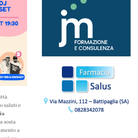
ittà
o saluti e
ia
a sosta
tamento a