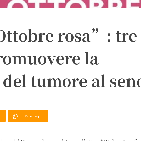
ttobre rosa”: tre
promuovere la
 del tumore al sen
X
WhatsApp