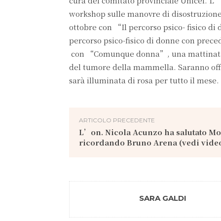
cura del comitato provinciale Unicef. L’a
workshop sulle manovre di disostruzione
ottobre con “Il percorso psico- fisico di
percorso psico-fisico di donne con preced
con “Comunque donna”, una mattinata de
del tumore della mammella. Saranno offer
sarà illuminata di rosa per tutto il mese.
ARTICOLO PRECEDENTE
L’on. Nicola Acunzo ha salutato Mo
ricordando Bruno Arena (vedi vide
SARA GALDI