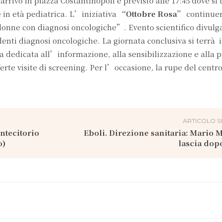
rrivo in piazza Costantinopoli è previsto alle 17:45 dove si 
 in età pediatrica. L’iniziativa
“Ottobre Rosa”
continuerà
 donne con diagnosi oncologiche”. Evento scientifico divulga
enti diagnosi oncologiche. La giornata conclusiva si terrà i
dicata all’informazione, alla sensibilizzazione e alla 
te visite di screening. Per l’occasione, la rupe del centro
ARTICOLO S
ntecitorio
Eboli. Direzione sanitaria: Mario 
o)
lascia dop