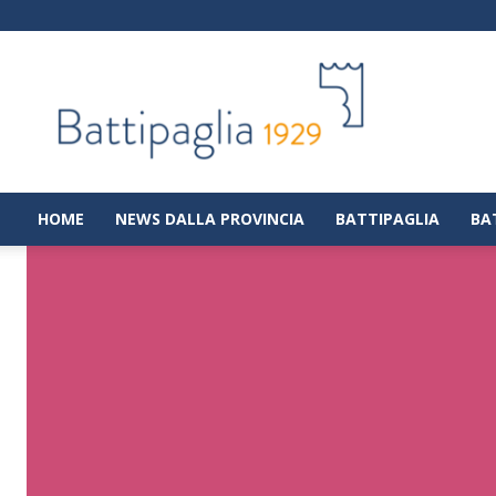
Battipaglia
1929
|
Notizie
dalla
città
di
HOME
NEWS DALLA PROVINCIA
BATTIPAGLIA
BA
Battipaglia