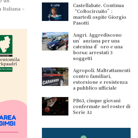
è un’
Castellabate. Continua
 Italiana –
“Coltocircuito”:
martedì ospite Giorgio
Pasotti
Angri. Aggrediscono
un’anziana per una
catenina d’oro e una
borsa: arrestati 3
soggetti
Agropoli. Maltrattamenti
contro familiari,
estorsione e resistenza
a pubblico ufficiale
PB63, cinque giovani
confermate nel roster di
Serie A1