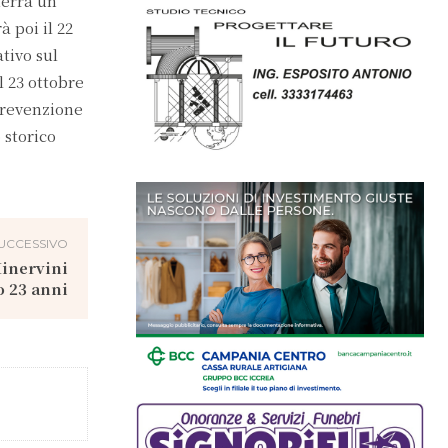
terrà un
 poi il 22
tivo sul
l 23 ottobre
prevenzione
 storico
UCCESSIVO
Minervini
o 23 anni